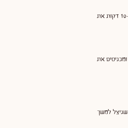
מרתיחים מים בסיר עם 2 כפיות מלח, לאחר ההרתחה מבשלים במשך כ-10 דקות את
נור – מחממים את התנור ל-180 מעלות ומכניסים את
ת ומכניסים את השניצל למשך