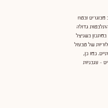
 מבוגרים ובטח
התלבטות גדולה
במתכון בשניצל
י, טעים ומהיר להכנה. ליתר דיוק, בחרנו בשניצל תירס 99 קלוריות של טבעול
ים. כמו כן,
 – עגבניות