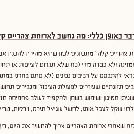
דבר באופן כללי: מה נחשב לארוחת צהריים ק
 צהריים קלה" מתכוונים לכזו שהיא מהירה להכנה אבל
מזינה ולא כבדה מדי (כזו שלא תגרום לעייפות או תחו
דאי להתבסס על רכיבים נכונים (לא סתם בחרנו במתכו
 סיבים תזונתיים שעוזרים לפעולת העיכול ומגבירים תחוש
ניתן מטיגון ושימוש בשמן ולהקפיד לשלב פחמימה מזי
בון שקל לעכל אותו, למשל שניצל תירס, וירקות, טריים
וח שאחרי ארוחת הצהריים צריך להמשיך את היום, בין 