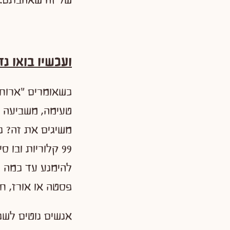
ועכשיו בואו נ
כשאומרים "ארוחת
טעימה, משביעה ו
משיגים את זה? כ
99 קלוריות ובו
להימנע עד כמה ש
פסטה או אורז, חל
אנשים נוטים לשכ