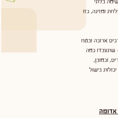
שימה בלתי
חת ומזינה, כזו
כים ארוכה ובטח
– שתעבדו כמה
, וכמובן,
כולות בישול
 אדומה