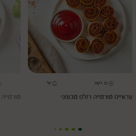
טורטייה
רולס
טבעוני
as
favorite
25
דקות
קל
משך
דרגת קושי
מ
עראייס טורטייה רולס טבעוני
טורטייה 