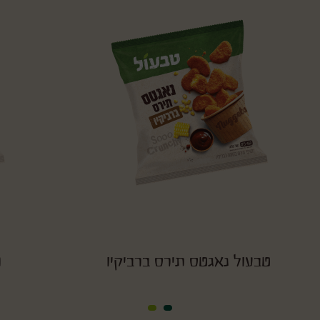
טבעול נאגטס תירס ברביקיו
ט