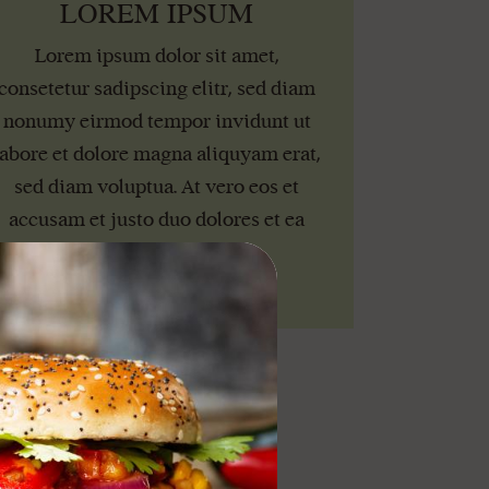
LOREM IPSUM
Lorem ipsum dolor sit amet,
consetetur sadipscing elitr, sed diam
nonumy eirmod tempor invidunt ut
labore et dolore magna aliquyam erat,
sed diam voluptua. At vero eos et
accusam et justo duo dolores et ea
rebum.