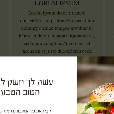
LOREM IPSUM
Lorem ipsum dolor sit amet,
m
consetetur sadipscing elitr, sed diam
nonumy eirmod tempor invidunt ut
,
labore et dolore magna aliquyam erat,
sed diam voluptua. At vero eos et
accusam et justo duo dolores et ea
rebum.
עשה לך חשק לנ
הטוב הטבעול
קבלו את כל המתכונים המגרים 