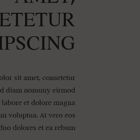
ETETUR
IPSCING
lor sit amet, consetetur
 sed diam nonumy eirmod
 labore et dolore magna
am voluptua. At vero eos
duo dolores et ea rebum.