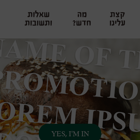
קצת
מה
שאלות
עלינו
חדש?
ותשובות
YES, I'M IN