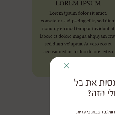
LOREM IPSUM
Lorem ipsum dolor sit amet,
consetetur sadipscing elitr, sed dia
nonumy eirmod tempor invidunt ut
labore et dolore magna aliquyam erat
sed diam voluptua. At vero eos et
accusam et justo duo dolores et ea
rebum.
Close
סות את כל
י הזה?
שלנו, הטבות בלעדיות