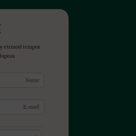
M
my eirmod tempor
luptua.
מוצר