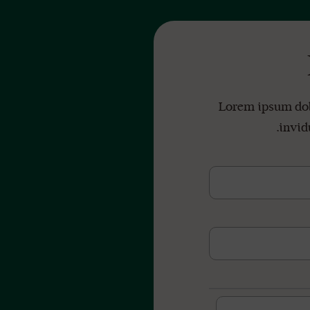
Lorem ipsum dol
invid