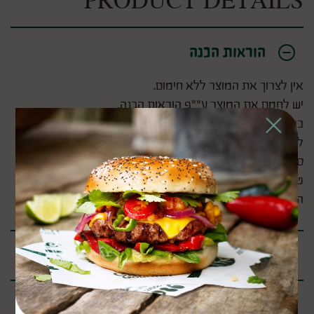
PRODUCT DETAILS
הוראות הכנה
אין לצרוך את המוצר ללא חימום.
יש לחמם את המוצר ע""פ הוראות הכנה.
Close
בתנור/טוסטר אובן: לחמם את התנור לחום בינוני (180ºC),
לחמם את השניצל כ-12-14 דקות.
סיר טיגון באוויר חם (איירפרייר): יש לכוון את המכשיר לתוכנית
טיגון באוויר (200ºC), לאחר החימום המקדים לחמם את
החטיפים במשך 6-7 דקות.
מרכיבים
מידע תזונתי