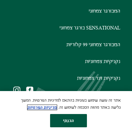
המבורגר צמחוני
SENSATIONAL בורגר צמחוני
המבורגר צמחוני 99 קלוריות
נקניקיות צמחוניות
נקניקיות וינר צמחוניות
Social networks
אתר זה עושה שימוש בעוגיות בהתאם למדיניות הפרטיות. המשך
Legal
גלישה באתר מהווה הסכמה לשימוש זה.
מדיניות הפרטיות
הצהרת נגישות
מדיניות הפרטיות
תנאי שימוש
הבנתי
דף הבית
מוצר
מתכונים
חיפוש
More
© Nestlé copyright