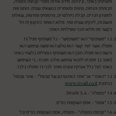
ומופיעים באתר, וביניהם: מידע אודות מוצרי קבוצת נסטלה,
מבצעים והנחות, טיפים ומאמרים בנושאים שונים, הצטרפות
למועדון חברים, קבלת ניוזלטרים, פרסומים ומודעות, שאלות
ותשובות, לינקים שונים ועוד. מלוא האמור בתקנון זה חל
בקשר עם מלוא תכני ופעילויות האתר.
1.2 "משתתף" ו/או "משתמש" - כל משתתף מגיל 13
ומעלה אשר יוצר קשר ו/או גולש ו/או עושה שימוש ו/או
נרשם ו/או מעלה תוכן ו/או משתתף בפעילות כלשהי באתר
(ואגב כך מסכים לתנאי שימוש אלה). מובהר, כי השימוש
באתר (על כלל אפיקיו וגווניו) מותר לבני 13 ומעלה בלבד.
1.3 "האתר" או "אתר האינטרנט של טבעול" - אתר טבעול
בכתובת
www.tivall.co.il
.
1.4 "נסטלה" - Nestlé S.A.
1.5 "אסם" - אסם השקעות בע"מ.
1.6 "קבוצת נסטלה" – נסטלה, אסם השקעות בע"מ וכל