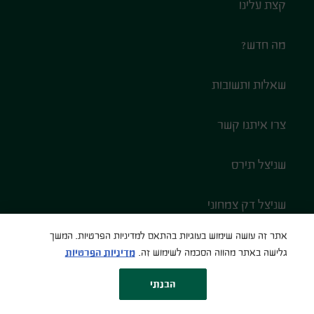
קצת עלינו
מה חדש?
שאלות ותשובות
צרו איתנו קשר
שניצל תירס
שניצל דק צמחוני
אתר זה עושה שימוש בעוגיות בהתאם למדיניות הפרטיות. המשך
שניצל תירס 99 קלוריות
גלישה באתר מהווה הסכמה לשימוש זה.
מדיניות הפרטיות
חטיפי תירס
הבנתי
דף הבית
מוצר
מתכונים
חיפוש
More