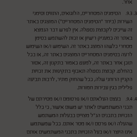
אחר.
9.3. הסימנים המסחריים, הלוגואים, התווים וסימני
השירות (ביחד "הסימנים המסחריים") המוצגים באתר
זה שייכים לקבוצת נסטלה. אין לפרש דבר הנמצא
באתר זה כמעניק רישיון או זכות להשתמש בסימן
מסחרי כלשהו המוצג באתר זה. השימוש ו/או השימוש
לרעה בסימנים המסחריים המוצגים באתר זה, או בכל
תוכן אחר באתר זה, למעט כאמור בתקנון זה, אסור
בהחלט. קבוצת נסטלה תאכוף בתקיפות את זכויות
הקניין הרוחני שלה, ככל שהחוק מתיר, לרבות תביעה
פלילית בגין עבירות חמורות.
9.4. בעצם העלאתם ו/או פרסומם ו/או מסירתם של
תכני המשתמשים לאתר יש משום אישור, כי כלל
הזכויות בתכנים הנ"ל מצויים בבעלות המשתמש
שהעלה ו/או פרסם ו/או מסר אותם. ככל שמשתמש
אינו היוצר ו/או בעל הזכויות בתכני המשתמשים אותם