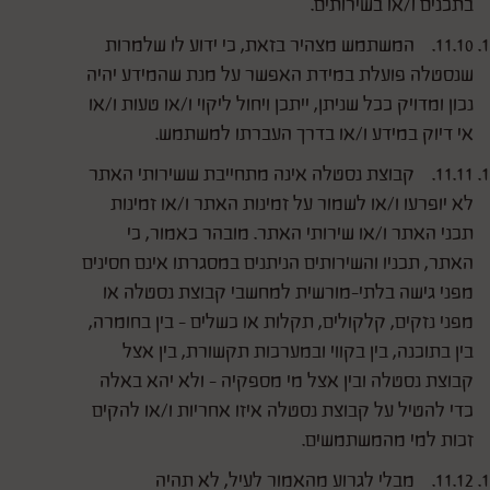
בתכנים ו/או בשירותים.
11.10. המשתמש מצהיר בזאת, כי ידוע לו שלמרות
שנסטלה פועלת במידת האפשר על מנת שהמידע יהיה
נכון ומדויק ככל שניתן, ייתכן ויחול ליקוי ו/או טעות ו/או
אי דיוק במידע ו/או בדרך העברתו למשתמש.
11.11. קבוצת נסטלה אינה מתחייבת ששירותי האתר
לא יופרעו ו/או לשמור על זמינות האתר ו/או זמינות
תכני האתר ו/או שירותי האתר. מובהר כאמור, כי
האתר, תכניו והשירותים הניתנים במסגרתו אינם חסינים
מפני גישה בלתי-מורשית למחשבי קבוצת נסטלה או
מפני נזקים, קלקולים, תקלות או כשלים - בין בחומרה,
בין בתוכנה, בין בקווי ובמערכות תקשורת, בין אצל
קבוצת נסטלה ובין אצל מי מספקיה - ולא יהא באלה
כדי להטיל על קבוצת נסטלה איזו אחריות ו/או להקים
זכות למי מהמשתמשים.
11.12. מבלי לגרוע מהאמור לעיל, לא תהיה