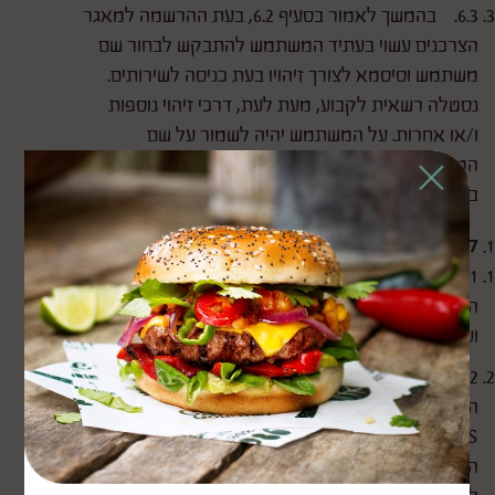
6.3. בהמשך לאמור בסעיף 6.2, בעת ההרשמה למאגר
הצרכנים עשוי בעתיד המשתמש להתבקש לבחור שם
משתמש וסיסמא לצורך זיהויו בעת כניסה לשירותים.
נסטלה רשאית לקבוע, מעת לעת, דרכי זיהוי נוספות
ו/או אחרות. על המשתמש יהיה לשמור על שם
Close
המשתמש והסיסמא בסודיות כדי למנוע שימוש לרעה
בהם.
7. פרטי התקשרות עם גורמים חיצוניים
7.1. האתר עשוי לכלול בין היתר פרסומות ופרטי
התקשרות עם גופים חיצוניים, כגון חנויות, ספקי מוצרים
ועוד (להלן: "פרטי ההתקשרות").
7.2. כל הפרסומות ו/או פרטי ההתקשרות
המפורסמים באתר מוצעים למשתמש כפי שהם (AS
IS) ונסטלה לא תישא בכל אחריות לפרסומות ולפרטי
ההתקשרות שיפורסמו באתר. נסטלה אינה מתחייבת