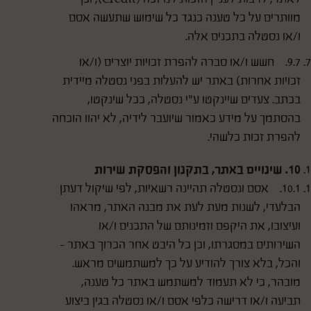
מוותרים על כל טענה כנגד כל שימוש שתעשה אסם
ו/או נסטלה בתכנים אלה.
9.7. חשש ו/או סברה להפרת זכויות יוצרים (ו/או
זכויות אחרות) באתר יש להעלות בפני נסטלה מיידית
בכתב. צעדים שיינקטו ע"י נסטלה, ככל שינקטו,
בהסתמך על מידע כאמור שיועבר לידיה, לא יהוו הוכחה
להפרת זכות כלשהי.
10. שינויים באתר, בתקנון והפסקת שירות
10.1. אסם ונסטלה תהיינה רשאיות, לפי שיקול דעתן
הבלעדי, לשנות מעת לעת את מבנה האתר, מראהו
ועיצובו, את היקפם וזמינותם של התכנים ו/או
השירותים במסגרתו, וכן כל היבט אחר הכרוך באתר -
והכל, בלא צורך להודיע על כך למשתמשים מראש.
מובהר, כי לא תעמוד למשתמש באתר כל טענה,
תביעה ו/או דרישה כלפי אסם ו/או נסטלה בגין ביצוע