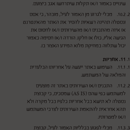
שינויים כאמור ו/או תקלות שיתרחשו אגב ביצועם.
10.2. מבלי לגרוע מן האמור לעיל, מובהר, כי אסם
ונסטלה תהיינה רשאיות להסיר את האתר מהאינטרנט
או איזה מהתכנים ו/או מהשירותים ו/או לחסום את
הגישה אליו, כולו או חלקו. הורדה ו/או חסימה כאמור
יכול שתלווה במחיקת מלוא המידע האצור בו.
11. אחריות
11.1. השימוש באתר ייעשה על אחריותו הבלעדית
והמלאה של המשתמש.
11.2. התכנים ו/או השירותים באתר זה מוצעים
למשתמש כפי שהם (AS IS) שמסכים, כי קבוצת
נסטלה לא תישא בכל אחריות כלפיו בכל מקרה ולא
תהא אחראית להתאמת השירותים לצרכי המשתמש
ו/או למטרותיו.
11.3. מבלי לפגוע בכלליות האמור לעיל, קבוצת