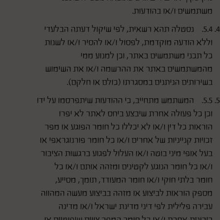
משתמשים ו/או בהודעות.
5.4. נסטלה תהא רשאית, לפי שיקול דעתה הבלעדי
וללא הודעה מוקדמת, לפסול ו/או להסיר ו/או לשנות
כל תכני משתמשים באתר, וכן למנוע ממי
מהמשתמשים באתר את ההרשמה ו/או את השימוש
בשירותים הניתנים במסגרתו (כולם או חלקם).
5.5. המשתמש מתחייב, כי ההודעות שיתפרסמו על ידו
וכן כל פעולה אחרת שיבצע ביחס לאתר לא יפרו
הוראות כל דין ו/או לא יכללו כל חומר הפוגע או מפר
זכויות קנייניות של אחרים ו/או כל חומר פורנוגראפי או
בעל אופי מיני בוטה ו/או העלול לפגוע ברגשות הציבור
ו/או כל חומר הנוגע לקטינים ומזהה אותם ו/או כל
חומר בלתי חוקי ו/או חומר המעודד, תומך, מסייע,
מספק הוראות לביצוע או מזהה בביצוע מעשה המהווה
עבירה פלילית לפי דיני מדינת ישראל ו/או מדינה
ריבונית אחרת ו/או כל חומר המפר צווים שיפוטיים או