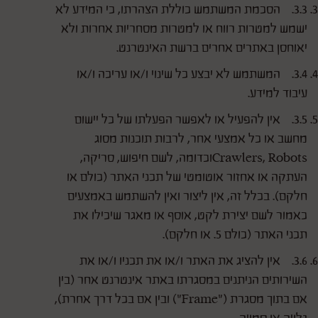
3.3. הסכמת המשתמש כוללת הצהרתו, כי המידע לא
ישמש למטרות רווח או למטרות מסחריות אחרות ולא
יאוחסן באתרים אחרים ברשת האינטרנט.
3.4. המשתמש לא יבצע כל שינוי ו/או עריכה ו/או
עיבוד למידע.
3.5. אין להפעיל או לאפשר הפעלתו של כל יישום
מחשב או כל אמצעי אחר, לרבות תוכנות מסוג
Crawlers, Robotsוכדומה, לשם חיפוש, סריקה,
העתקה או אחזור אוטומטי של תכני האתר (כולם או
חלקם). בכלל זה, אין ליצור ואין להשתמש באמצעים
כאמור לשם יצירת לקט, אוסף או מאגר שיכילו את
תכני האתר (כולם 5. או חלקם).
3.6. אין להציג את האתר ו/או את תכניו ו/או את
השירותים הניתנים במסגרתו באתר אינטרנט אחר (בין
אם בתוך מסגרת ("Frame") ובין אם בכל דרך אחרת),