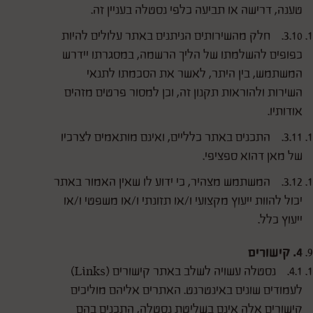
טענה, דרישה או תביעה כלפי נסטלה בעניין זה.
3.10. חלק מהשירותים הניתנים באתר עלולים להיות
כפופים להשלמתו של הליך הרשמה, במסגרתו יידרש
המשתמש, בין היתר, לאשר את הסכמתו לתנאי
השירות ולהוראות תקנון זה, וכן למסור פרטים מזהים
אודותיו.
3.11. התכנים באתר כלליים, ואינם מותאמים לצרכיו
של מאן דהוא ספציפי.
3.12. המשתמש מצהיר, כי ידוע לו שאין האמור באתר
יכול להוות ייעוץ מקצועי ו/או תזונתי ו/או משפטי ו/או
ייעוץ כלל.
4. קישורים
4.1. נסטלה עשויה לשלב באתר קישורים (Links)
לעמודים שונים באינטרנט. האתרים אליהם מוליכים
קישורים אלה אינם בשליטת נסטלה, התכנים בהם