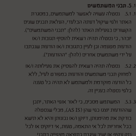
5. תכני המשתמשים
5.1. נסטלה עשויה לאפשר למשתמשים, במסגרת
האתר ולפי שיקול דעתה הבלעדי, העלאת תכנים שונים
הקשורים בפעילות האתר (להלן: "תכני המשתמשים").
יובהר, כי נסטלה תהיה רשאית להוסיף תגובות ו/או
הודעות מטעמה וכן לעיין בתגובות ו/או הודעות שנכתבו
על ידי משתמשים אחרים (להלן: "ההודעות").
5.2. נסטלה תהיה רשאית להפסיק את פעילותה ו/או
למחוק תכני משתמשים והודעות כמפורט לעיל, ללא
כל הודעה מוקדמת ולמשתמש לא תהיה כל טענה
כלפי נסטלה בעניין זה.
5.3. המשתמש מסכים, כי לאור אופי האתר, יתכן
שההודעות יוצגו כפי שהן (AS IS), מבלי שנסטלה
בודקת את מהימנותן, דיוקן ו/או נכונותן והיא לא תישא
בכל אחריות לכל אי התאמה, טעות, אי דיוקים או לכל
נזק עקיף או ישיר שיגרם כתוצאה מצפייה בתכני