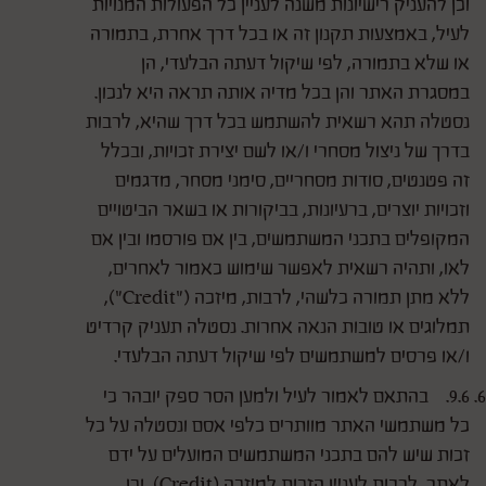
וכן להעניק רישיונות משנה לעניין כל הפעולות המנויות
לעיל, באמצעות תקנון זה או בכל דרך אחרת, בתמורה
או שלא בתמורה, לפי שיקול דעתה הבלעדי, הן
במסגרת האתר והן בכל מדיה אותה תראה היא לנכון.
נסטלה תהא רשאית להשתמש בכל דרך שהיא, לרבות
בדרך של ניצול מסחרי ו/או לשם יצירת זכויות, ובכלל
זה פטנטים, סודות מסחריים, סימני מסחר, מדגמים
וזכויות יוצרים, ברעיונות, בביקורות או בשאר הביטויים
המקופלים בתכני המשתמשים, בין אם פורסמו ובין אם
לאו, ותהיה רשאית לאפשר שימוש כאמור לאחרים,
ללא מתן תמורה כלשהי, לרבות, מיזכה ("Credit"),
תמלוגים או טובות הנאה אחרות. נסטלה תעניק קרדיט
ו/או פרסים למשתמשים לפי שיקול דעתה הבלעדי.
9.6. בהתאם לאמור לעיל ולמען הסר ספק יובהר כי
כל משתמשי האתר מוותרים כלפי אסם ונסטלה על כל
זכות שיש להם בתכני המשתמשים המועלים על ידם
לאתר, לרבות לעניין הזכות למיזכה (Credit), וכן