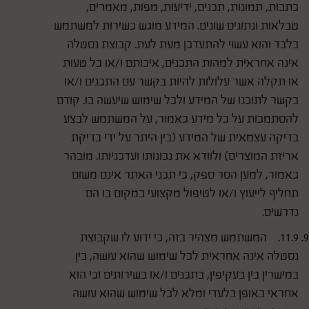
כתבות, תמונות, תכנים, ידיעות, מפות, מאמרים,
טבלאות ונתונים שונים. המידע מוגש כשירות למשתמש
בלבד והוא עשוי להתעדכן מעת לעת. קבוצת נסטלה
אינה אחראית למהות התכנים, איכותם ו/או כל טעות
או תקלה אשר עלולות להיות בקשר עם התכנים ו/או
בקשר לתוכנו של המידע ולכל שימוש שיעשה בו. קודם
להסתמכות על כל מידע כאמור, על המשתמש לבצע
בדיקה עצמאית של המידע (בין היתר על ידי בדיקת
אריזת המוצרים) ולוודא את נכונותו ועדכניותו. מובהר
כאמור, למען הסר ספק, כי תכני האתר אינם משום
תחליף לייעוץ ו/או לטיפול מקצועי במקום בו הם
נדרשים.
11.9. המשתמש מצהיר בזה, כי ידוע לו שקבוצת
נסטלה אינה אחראית לכל שימוש שהוא עושה, בין
במישרין בין בעקיפין, בתכנים ו/או בשירותים וכי הוא
אחראי באופן בלעדי ומלא לכל שימוש שהוא עושה