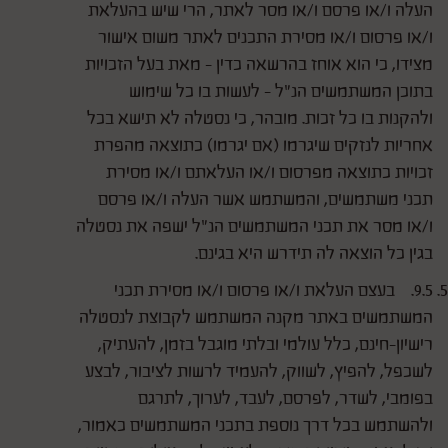
העלה ו/או פרסם ו/או מסר לאתר, הרי שיש בהעלאת
ו/או פרסום ו/או מסירת התכנים לאתר משום אישור
מצידו, כי הוא אוחז בהרשאה כדין - מאת בעל הזכויות
בתוכן המשתמשים הנ"ל - לעשות בו כל שימוש
ולהקנות בו כל זכות. מובהר, כי נסטלה לא תישא בכל
אחריות לנזקים שיגרמו (אם יגרמו) כתוצאה מהפרת
זכויות כתוצאה מפרסום ו/או העלאתם ו/או מסירת
תכני משתמשים, והמשתמש אשר העלה ו/או פרסם
ו/או מסר את תכני המשתמשים הנ"ל ישפה את נסטלה
בגין כל הוצאה לה תידרש היא בגינם.
9.5. בעצם העלאת ו/או פרסום ו/או מסירת תכני
המשתמשים באתר מקנה המשתמש לקבוצת לנסטלה
רישיון-חינם, כלל עולמי ובלתי מוגבל בזמן, להעתיק,
לשכפל, להפיץ, לשווק, להעמיד לרשות לציבור, לבצע
בפומבי, לשדר, לפרסם, לעבד, לערוך, לתרגם
ולהשתמש בכל דרך נוספת בתכני המשתמשים כאמור,