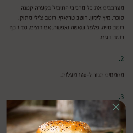
מערבבים את כל מרכיבי התיבול בקערה קטנה –
סוכר, מיץ לימון, רוטב טריאקי, רוטב צ'ילי מתוק,
רוטב סויה, פלפל שאטה ואפשר, אם רוצים, גם 1 כף
רוטב דגים.
2.
מחממים תנור ל-180 מעלות.
3.
Close
אופים את חטיפי הברוקולי כ-25 דקות עד הזהבה.