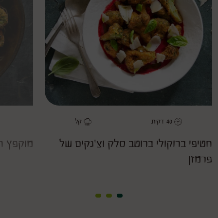
ברוטב
סלק
וצ'נקים
של
פרמזן
as
favorite
40
דקות
קל
משך
דרגת קושי
חטיפי ברוקולי ברוטב סלק וצ'נקים של
מוקפץ חט
פרמזן