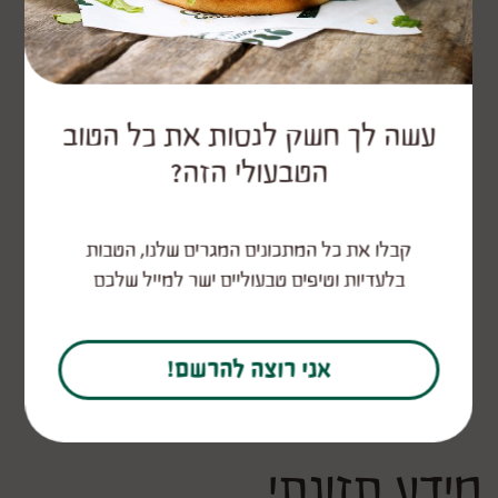
4.
מעבירים את המקלונים לקערה, זולפים עליהם את
עשה לך חשק לנסות את כל הטוב
הרוטב ומקפיצים כדי שהטעמים יספגו במקלות.
הטבעולי הזה?
מפזרים עוד פטרוזיליה קצוצה ומגישים עם דיפ
שאוהבים אני הגשתי עם לאבנה וזעתר.
קבלו את כל המתכונים המגרים שלנו, הטבות
בלעדיות וטיפים טבעוליים ישר למייל שלכם
המתכון של
קובי אדרי
אני רוצה להרשם!
מידע תזונתי