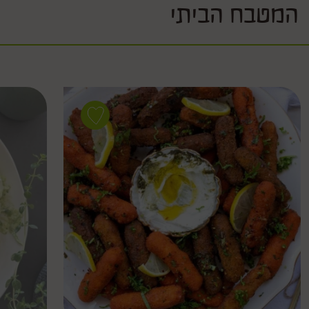
המטבח הביתי
Save
recipe
מקלוני
ירקות
טבעול
בשום,
לימון
ושמן
זית as
favorite