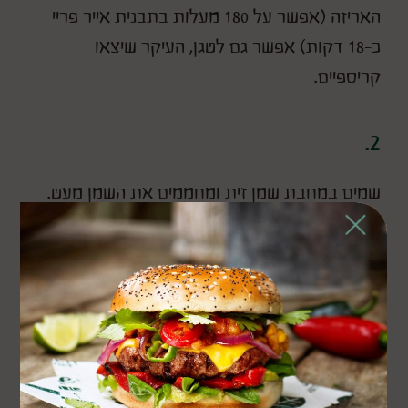
האריזה (אפשר על 180 מעלות בתבנית אייר פריי
כ-18 דקות) אפשר גם לטגן, העיקר שיצאו
קריספיים.
2.
שמים במחבת שמן זית ומחממים את השמן מעט.
Close
מטגנים קלות את שיני השום על אש בינונית נמוכה.
3.
מוסיפים את הפלפל היבש לשמן.
מוסיפים את הלימון והמלח ומערבבים הכל לאיחוד.
⁠מוסיפים חצי מכמות הפטרוזיליה.