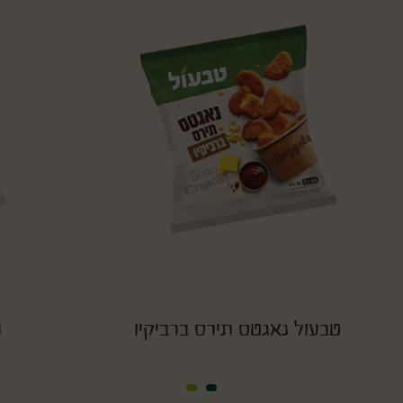
טבעול נאגטס תירס ברביקיו
ט