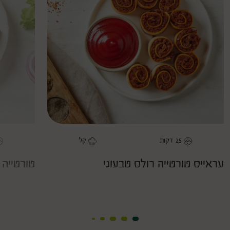
טורטייה
רולס
טבעוני
as
favorite
25
דקות
קל
משך
דרגת קושי
מ
עראייס טורטייה רולס טבעוני
טורטייה 