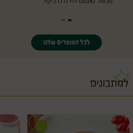
טבעול נאגטס תירס ברביקיו
ט
לכל המוצרים שלנו
למתכונים
Save
recipe