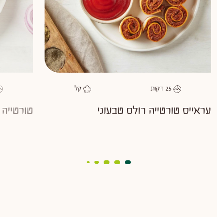
as
favorite
25
דקות
קל
משך
דרגת קושי
מ
עראייס טורטייה רולס טבעוני
טורטייה 