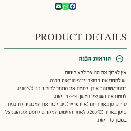
WhatsApp
Email
Facebook
PRODUCT DETAILS
הוראות הכנה
אין לצרוך את המוצר ללא חימום.
יש לחמם את המוצר ע""פ הוראות הכנה.
בתנור/טוסטר אובן: לחמם את התנור לחום בינוני (180ºC),
לחמם את השניצל במשך 12-14 דקות.
סיר טיגון באוויר חם (איירפרייר): יש לכוון את המכשיר לתוכנית
טיגון באוויר (200ºC), לאחר החימום המקדים לחמם את השניצל
במשך 10 דקות.