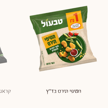
חטיפי תירס בד"ץ
קראנצ'