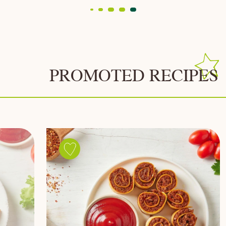
PROMOTED RECIPES
Save
recipe
עראייס
טורטייה
רולס
טבעוני