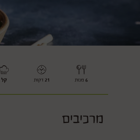
מָנָה
משך
דר
6
מנות
21
דקות
קל
מרכיבים