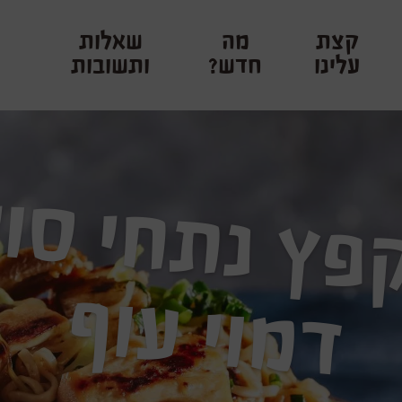
קצת
מה
שאלות
עלינו
חדש?
ותשובות
ף