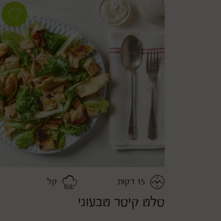
Save
Save
recipe
recipe
מוקפץ
סלט
נתחי
קיסר
סויה
טבעוני
דמוי
as
עוף as
avorite
favorite
15
דקות
קל
משך
דרגת קושי
סלט קיסר טבעוני