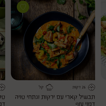
Save
recipe
תבשיל
קארי
עם
ירקות
f
ונתחי
סויה
דמוי
עוף as
favorite
26
דקות
קל
משך
דרגת קושי
משך
תבשיל קארי עם ירקות ונתחי סויה
סלט
דמוי עוף
דמ