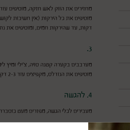
דקות, עד שהירקות חמים, ומוסיפים את נתח
3.
מערבבים בקערה קטנה סויה, צ'ילי ומיץ לימו
מוסיפים את הנודלס, מקפיצים עוד 2-3 דקות.
4. להגשה
מעבירים לכלי הגשה, מפזרים מעט כוסברה 